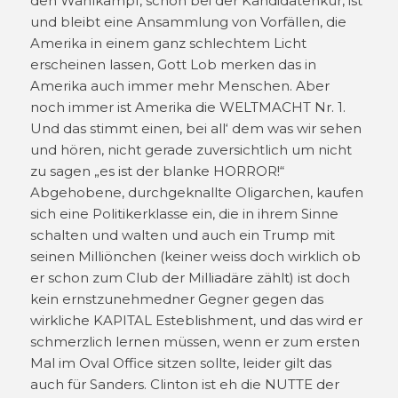
den Wahlkampf, schon bei der Kandidatenkür, ist
und bleibt eine Ansammlung von Vorfällen, die
Amerika in einem ganz schlechtem Licht
erscheinen lassen, Gott Lob merken das in
Amerika auch immer mehr Menschen. Aber
noch immer ist Amerika die WELTMACHT Nr. 1.
Und das stimmt einen, bei all‘ dem was wir sehen
und hören, nicht gerade zuversichtlich um nicht
zu sagen „es ist der blanke HORROR!“
Abgehobene, durchgeknallte Oligarchen, kaufen
sich eine Politikerklasse ein, die in ihrem Sinne
schalten und walten und auch ein Trump mit
seinen Milliönchen (keiner weiss doch wirklich ob
er schon zum Club der Milliadäre zählt) ist doch
kein ernstzunehmedner Gegner gegen das
wirkliche KAPITAL Esteblishment, und das wird er
schmerzlich lernen müssen, wenn er zum ersten
Mal im Oval Office sitzen sollte, leider gilt das
auch für Sanders. Clinton ist eh die NUTTE der