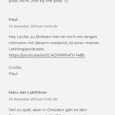
post, nicht „first by the post“ 🙂
Paul
sagt:
16. November 2019 um 19:18 Uhr
hey Leute, zu Bolivien hier ist noch ein langes
interview mit diesem weisbrot, ist einer meiner
Lieblingspodcasts:
https://youtu.be/wz1C4D1MMt4?t=1485
Grüße,
Paul
Marc der Lokführer
sagt:
18. November 2019 um 13:35 Uhr
Viel zu spät, aber in Dresden gibt es den