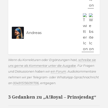
Andreas
Wenn du Korrekturen oder Ergänzungen hast,
schreibe sie
uns gerne als Kommentar unter die Ausgabe
. Für Fragen
und Diskussionen haben wir
ein Forum
. Audiokommentare
nehmen wir per Telegram- oder WhatsApp-Sprachnachricht
an
004915156091706
, entgegen.
3 Gedanken zu „A!Royal – Prinsjesdag“