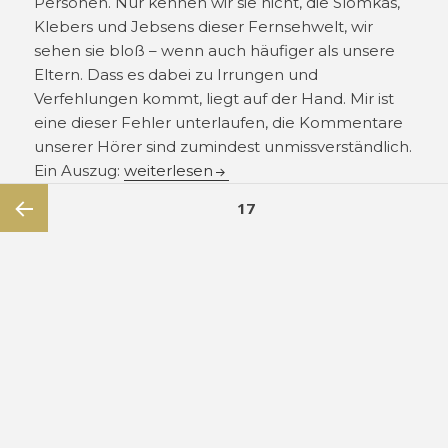
Personen. Nur kennen wir sie nicht, die Slomkas,
Klebers und Jebsens dieser Fernsehwelt, wir
sehen sie bloß – wenn auch häufiger als unsere
Eltern. Dass es dabei zu Irrungen und
Verfehlungen kommt, liegt auf der Hand. Mir ist
eine dieser Fehler unterlaufen, die Kommentare
unserer Hörer sind zumindest unmissverständlich.
Drei Minuten mit Ken Jebsen
Ein Auszug:
weiterlesen
Seitennummerierung
SEITE
17
der
Beiträge
Vorherige
Seite