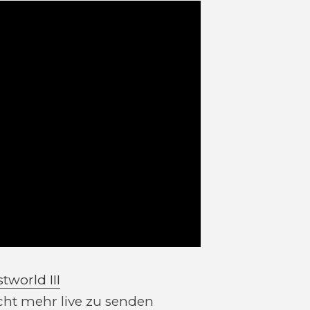
world III
cht mehr live zu senden