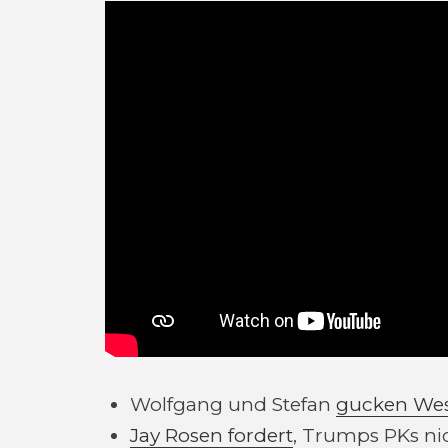
Wolfgang und Stefan
gucken West
Jay Rosen fordert
, Trumps PKs ni