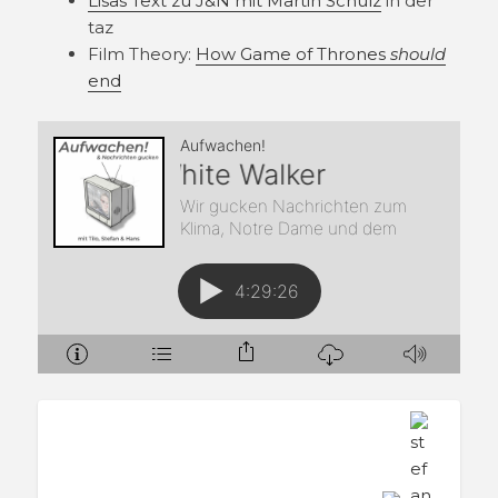
Lisas Text zu J&N mit Martin Schulz
in der
taz
Film Theory:
How Game of Thrones
should
end