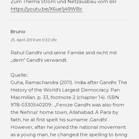
Zum Thema Strom und Netzausbau vom BR
https://youtu.be/X6ue1j49WBc
Bruno
sagt:
25. April 2019 um 0:32 Uhr
Rahul Gandhi und seine Familie sind nicht mit
„dem“ Gandhi verwandt.
Quelle:;
Guha, Ramachandra (2011). India after Gandhi: The
History of the World’s Largest Democracy. Pan
Macmillan. p. 33, footnote 2 (chapter 14). ISBN
978-0330540209.: „Feroze Gandhi was also from
the Nehrus‘ home town, Allahabad. A Parsi by
faith, he at first spelt his surname ‚Gandhi‘.
However, after he joined the national movement
as a young man, he changed the spelling to bring