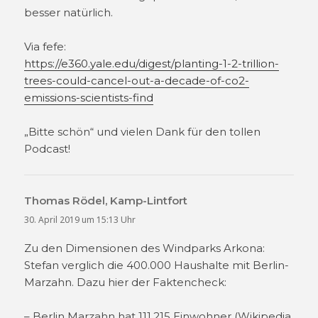
besser natürlich.
Via fefe:
https://e360.yale.edu/digest/planting-1-2-trillion-
trees-could-cancel-out-a-decade-of-co2-
emissions-scientists-find
„Bitte schön“ und vielen Dank für den tollen
Podcast!
Thomas Rödel, Kamp-Lintfort
sagt:
30. April 2019 um 15:13 Uhr
Zu den Dimensionen des Windparks Arkona:
Stefan verglich die 400.000 Haushalte mit Berlin-
Marzahn. Dazu hier der Faktencheck:
– Berlin Marzahn hat 111.215 Einwohner (Wikipedia