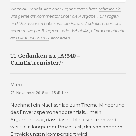
Wenn du Korrekturen oder Ergänzungen hast,
schreibe sie
uns gerne als Kommentar unter die Ausgabe
. Für Fragen
und Diskussionen haben wir
ein Forum
. Audiokommentare
nehmen wir per Telegram- oder WhatsApp-Sprachnachricht
an
004915156091706
, entgegen.
11 Gedanken zu „A!340 –
CumExtremisten“
Marc
sagt:
23. November 2018 um 15:41 Uhr
Nochmal ein Nachschlag zum Thema Minderung
des Erwerbspersonenpotenzials… mein
Argument war, dass das nicht so schlimm wird,
weil’s ein langsamer Prozess ist, der von anderen
Entwicklungen kompensiert wird