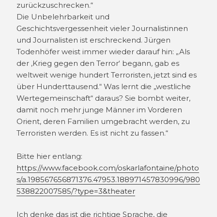
zurückzuschrecken.“
Die Unbelehrbarkeit und
Geschichtsvergessenheit vieler Journalistinnen
und Journalisten ist erschreckend. Jürgen
Todenhöfer weist immer wieder darauf hin: „Als
der ‚Krieg gegen den Terror‘ begann, gab es
weltweit wenige hundert Terroristen, jetzt sind es
über Hunderttausend.“ Was lernt die „westliche
Wertegemeinschaft“ daraus? Sie bombt weiter,
damit noch mehr junge Männer im Vorderen
Orient, deren Familien umgebracht werden, zu
Terroristen werden. Es ist nicht zu fassen.“
Bitte hier entlang:
https://www.facebook.com/oskarlafontaine/photo
s/a.198567656871376.47953.188971457830996/980
538822007585/?type=3&theater
Ich denke das ist die richtige Sprache, die