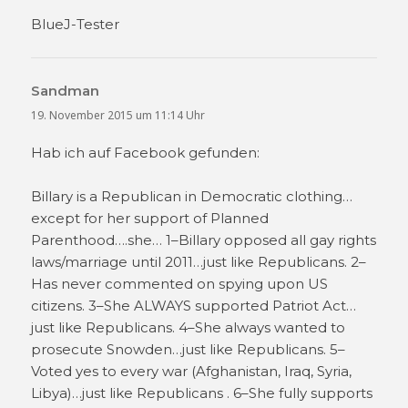
BlueJ-Tester
Sandman
sagt:
19. November 2015 um 11:14 Uhr
Hab ich auf Facebook gefunden:
Billary is a Republican in Democratic clothing…
except for her support of Planned
Parenthood….she… 1–Billary opposed all gay rights
laws/marriage until 2011…just like Republicans. 2–
Has never commented on spying upon US
citizens. 3–She ALWAYS supported Patriot Act…
just like Republicans. 4–She always wanted to
prosecute Snowden…just like Republicans. 5–
Voted yes to every war (Afghanistan, Iraq, Syria,
Libya)…just like Republicans . 6–She fully supports