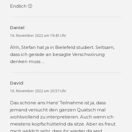
Endlich 🙂
Daniel
sagt:
16. November 2022 um 19:45 Uhr
Ähh, Stefan hat ja in Bielefeld studiert. Seltsam,
dass ich gerade an besagte Verschwörung
denken muss …
David
sagt:
16. November 2022 um 20:37 Uhr
Das schöne ans Hans‘ Teilnahme ist ja, dass
jemand versucht den ganzen Quatsch mal
wohlwollend zu interpretieren. Auch wenn ich
meistens kopfschüttelnd da sitze. Aber es freut
mich wirklich sehr, dass ihr wieder da seid,