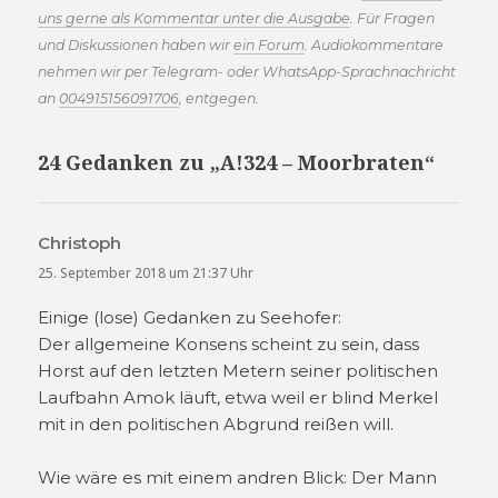
uns gerne als Kommentar unter die Ausgabe
. Für Fragen
und Diskussionen haben wir
ein Forum
. Audiokommentare
nehmen wir per Telegram- oder WhatsApp-Sprachnachricht
an
004915156091706
, entgegen.
24 Gedanken zu „A!324 – Moorbraten“
Christoph
sagt:
25. September 2018 um 21:37 Uhr
Einige (lose) Gedanken zu Seehofer:
Der allgemeine Konsens scheint zu sein, dass
Horst auf den letzten Metern seiner politischen
Laufbahn Amok läuft, etwa weil er blind Merkel
mit in den politischen Abgrund reißen will.
Wie wäre es mit einem andren Blick: Der Mann