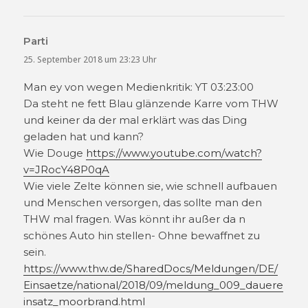
Parti
sagt:
25. September 2018 um 23:23 Uhr
Man ey von wegen Medienkritik: YT 03:23:00
Da steht ne fett Blau glänzende Karre vom THW
und keiner da der mal erklärt was das Ding
geladen hat und kann?
Wie Douge
https://www.youtube.com/watch?
v=JRocY48P0qA
Wie viele Zelte können sie, wie schnell aufbauen
und Menschen versorgen, das sollte man den
THW mal fragen. Was könnt ihr außer da n
schönes Auto hin stellen- Ohne bewaffnet zu
sein.
https://www.thw.de/SharedDocs/Meldungen/DE/
Einsaetze/national/2018/09/meldung_009_dauere
insatz_moorbrand.html