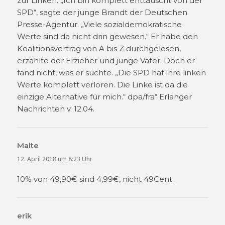
zur Linken. „Ich bin komplett enttäuscht von der
SPD“, sagte der junge Brandt der Deutschen
Presse-Agentur. „Viele sozialdemokratische
Werte sind da nicht drin gewesen.“ Er habe den
Koalitionsvertrag von A bis Z durchgelesen,
erzählte der Erzieher und junge Vater. Doch er
fand nicht, was er suchte. „Die SPD hat ihre linken
Werte komplett verloren. Die Linke ist da die
einzige Alternative für mich.“ dpa/fra“ Erlanger
Nachrichten v. 12.04.
Malte
sagt:
12. April 2018 um 8:23 Uhr
10% von 49,90€ sind 4,99€, nicht 49Cent.
erik
sagt: