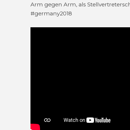
Arm gegen Arm, als Stellvertretersc
#germany2018