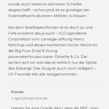
würde auch vieles an atomarer Scheiße
abgeschafft – schon jetzt ist es günstiger ein
Solarkraftwerk als einen AMeiler zu bauen.
Bei dem Briefkastenfirmen ist es doch so und
Fefe erwähnt das ja auch – ICIJ irgendeine
Corporation vom carnegie-stiftung Heinz
Ketchup und diesen komischen Soros. Kennt ihr
die Big Four Ernst & Young
pricewaterhousecooper Diloette & Co. Die
lachen sich tot weil das ist wirklich nur die Spitze
des Eisbergs. Das Zeug ist auch noch redigiert –
US Freunde alle alle rausgenommen.
Florian
sagt:
7. April 2016 um 10:16 Uhr
Haben Sie eine Quelle dazu, dass die BBC über